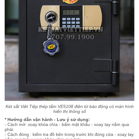
Két sắt Việt Tiệp thép tấm VE5108 điện tử báo động có màn hình
hiển thị thông số
* Hướng dẫn vận hành - Lưu ý sử dụng:
- Cách mở: xoay khóa chìa - bấm mật khẩu - xoay tay nắm qua
phải.
- Cách đóng : kiểm tra đồ bên trong trước khi đóng cửa - xoay tay