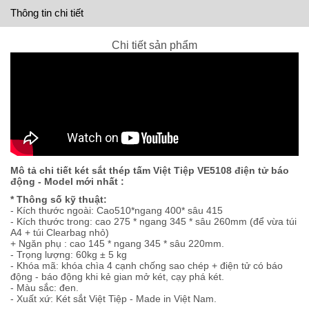
Thông tin chi tiết
Chi tiết sản phẩm
Mô tả chi tiết két sắt thép tấm Việt Tiệp VE5108 điện tử báo
động - Model mới nhất :
* Thông số kỹ thuật:
- Kích thước ngoài: Cao510*ngang 400* sâu 415
- Kích thước trong: cao 275 * ngang 345 * sâu 260mm (để vừa túi
A4 + túi Clearbag nhỏ)
+ Ngăn phụ : cao 145 * ngang 345 * sâu 220mm.
- Trọng lượng: 60kg ± 5 kg
- Khóa mã: khóa chìa 4 cạnh chống sao chép + điện tử có báo
động - báo động khi kẻ gian mở két, cạy phá két.
- Màu sắc: đen.
- Xuất xứ: Két sắt Việt Tiệp - Made in Việt Nam.