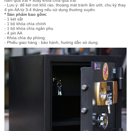
nắm qua trái + xoay khóa chìa qua trái.
- Lưu ý: để két nơi khô ráo, thoáng mát tránh ẩm ướt, chu kỳ thay
4 pin AA từ 3-4 tháng nếu sử dụng thường xuyên.
* Sản phẩm bao gồm:
- 1 két sắt
- 1 bộ khóa chìa chính
- 1 bộ khóa chìa ngăn phụ
- 4 pin AA
- Khóa chìa dự phòng.
- Phiếu giao hàng - bảo hành, hướng dẫn sử dụng