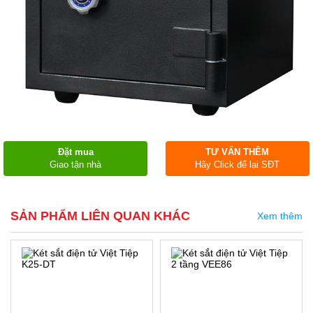
Đặt mua
TƯ VẤN THÊM
Giao tận nhà
Hãy Click để lại SĐT
SẢN PHẨM LIÊN QUAN KHÁC
Xem thêm