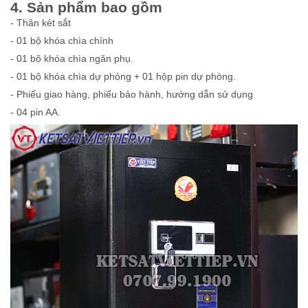
4. Sản phẩm bao gồm
- Thân két sắt
- 01 bộ khóa chìa chính
- 01 bộ khóa chìa ngăn phụ.
- 01 bộ khóa chìa dự phòng + 01 hộp pin dự phòng.
- Phiếu giao hàng, phiếu bảo hành, hướng dẫn sử dụng
- 04 pin AA.