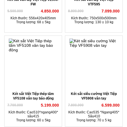
FW
VTF595
4.850.000
7.099.000
5.500.000
8.800.000
Kích thước: 556x420x405mm
Kích thước: 750x500x500mm
Trọng lượng: 68 ± 5kg
Trọng lượng: 130 ± 10 kg
Két sắt Việt Tiệp thép tấm
Két sắt siêu cường Việt Tiệp
VF5108 vân tay báo động
VF5908 vân tay
5.199.000
6.599.000
7.700.000
7.800.000
Kích thước: Cao510*ngang400*
Kích thước: Cao535 *Ngang405*
sâu415
Sâu410
Trọng lượng: 60 ± 5kg
Trọng lượng: 70 ± 5 kg