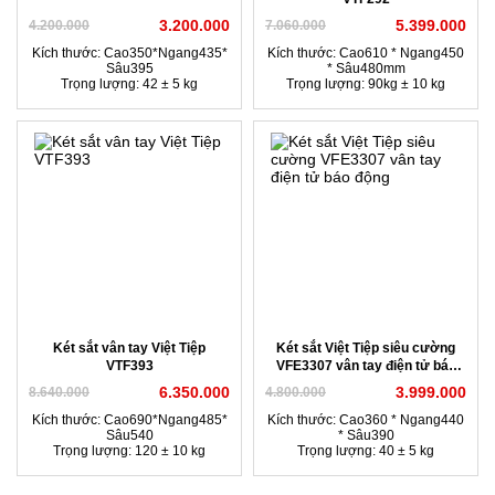
3.200.000
5.399.000
4.200.000
7.060.000
Kích thước: Cao350*Ngang435*
Kích thước: Cao610 * Ngang450
Sâu395
* Sâu480mm
Trọng lượng: 42 ± 5 kg
Trọng lượng: 90kg ± 10 kg
Két sắt vân tay Việt Tiệp
Két sắt Việt Tiệp siêu cường
VTF393
VFE3307 vân tay điện tử báo
động
6.350.000
3.999.000
8.640.000
4.800.000
Kích thước: Cao690*Ngang485*
Kích thước: Cao360 * Ngang440
Sâu540
* Sâu390
Trọng lượng: 120 ± 10 kg
Trọng lượng: 40 ± 5 kg