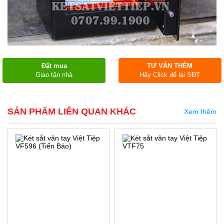
Đặt mua
TƯ VẤN THÊM
Giao tận nhà
Hãy Click để lại SĐT
SẢN PHẨM LIÊN QUAN KHÁC
Xem thêm