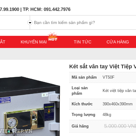
7.99.1900 | TP. HCM: 091.442.7976
SẮT
KHUYẾN MẠI
TIN TỨC
CỬA HÀNG
Két sắt vân tay Việt Tiệp
Mã sản phẩm
VT50F
Loại sản
Két việt tiệp vân t
phẩm
Kích thước
390x460x390mm
Trọng lượng
48kg
5.000.000 VN
Giá hãng