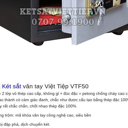
t
Két sắt
vân tay Việt Tiệp VTF50
 2 lớp vỏ thép cao cấp, không gỉ + đúc đặc = petong chống cháy cao c
 vào thành có cảm giác đanh, chắc như được cấu tạo bằng thép đặc 10
y rất chắc chắn; chốt nhao thép đặc 100%.
hống trộm: mã khóa vân tay công nghệ cao, siêu bền
ị đập phá, dịch chuyển két.