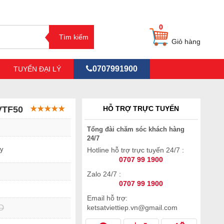
0
Giỏ hàng
0707991900
TUYỂN ĐẠI LÝ
 VTF50
HỖ TRỢ TRỰC TUYẾN
Tổng đài chăm sóc khách hàng
24/7
ay
Hotline hỗ trợ trực tuyến 24/7 :
0707 99 1900
Zalo 24/7 :
0707 99 1900
Email hỗ trợ:
D
ketsatviettiep.vn@gmail.com