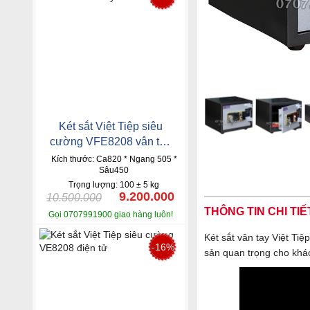
Két sắt Việt Tiệp siêu
cường VFE8208 vân tay
mã số
Kích thước: Ca820 * Ngang 505 *
Sâu450
Trọng lượng: 100 ± 5 kg
9.200.000
10.500.000
THÔNG TIN CHI TIẾ
Gọi 0707991900 giao hàng luôn!
Két sắt vân tay Việt Tiệ
-16%
sản quan trọng cho khá