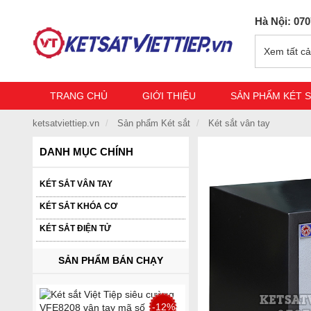
Hà Nội: 070
Xem tất cả
TRANG CHỦ
GIỚI THIỆU
SẢN PHẨM KÉT 
ketsatviettiep.vn
Sản phẩm Két sắt
Két sắt vân tay
DANH MỤC CHÍNH
KÉT SẮT VÂN TAY
KÉT SẮT KHÓA CƠ
KÉT SẮT ĐIỆN TỬ
SẢN PHẨM BÁN CHẠY
-12%