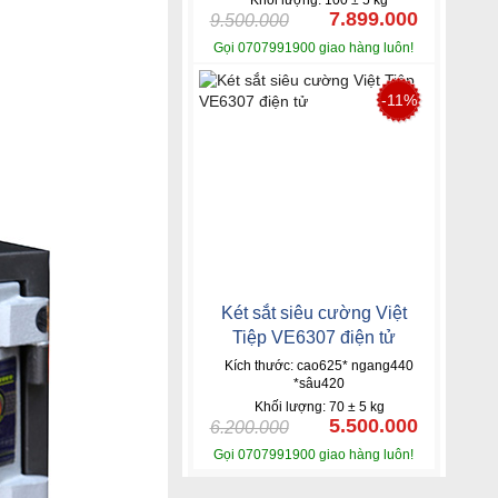
Khối lượng: 100 ± 5 kg
7.899.000
9.500.000
Gọi 0707991900 giao hàng luôn!
-11%
Két sắt siêu cường Việt
Tiệp VE6307 điện tử
Kích thước: cao625* ngang440
*sâu420
Khối lượng: 70 ± 5 kg
5.500.000
6.200.000
Gọi 0707991900 giao hàng luôn!