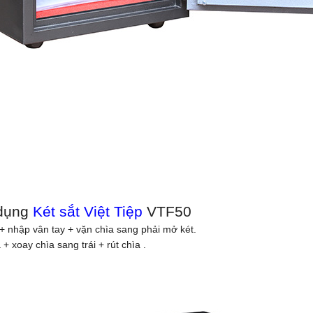
dụng
Két sắt Việt Tiệp
VTF50
+ nhập vân tay + vặn chìa sang phải mở két.
 xoay chìa sang trái + rút chìa .