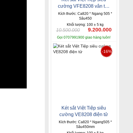
cường VFE8208 vân tay
mã số
Kích thước: Ca820 * Ngang 505 *
Sâu450
Khối lượng: 100 ± 5 kg
9.200.000
10.500.000
Gọi 0707991900 giao hàng luôn!
-16%
Két sắt Việt Tiệp siêu
cường VE8208 điện tử
Kích thước: Ca820 * Ngang505 *
Sâu450mm