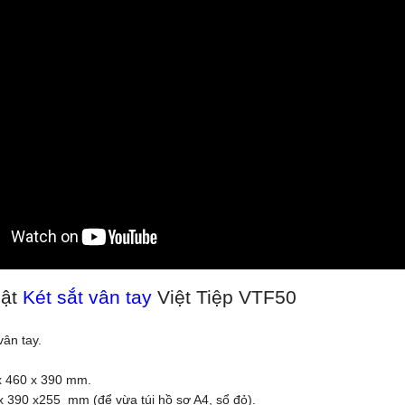
uật
Két sắt vân tay
Việt Tiệp VTF50
vân tay.
 x 460 x 390 mm.
x 390 x255 mm (để vừa túi hồ sơ A4, sổ đỏ).