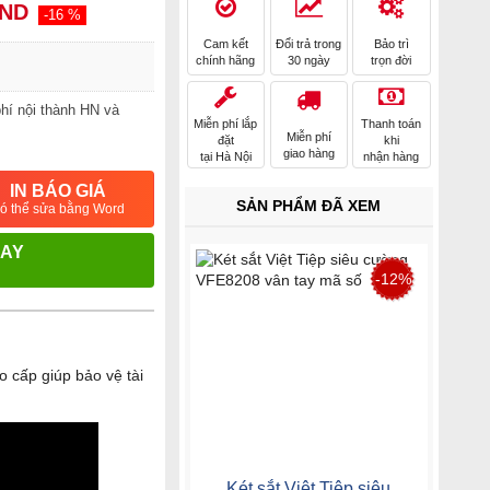
VND
-16 %
Cam kết
Đổi trả trong
Bảo trì
chính hãng
30 ngày
trọn đời
hí nội thành HN và
Miễn phí lắp
Thanh toán
Miễn phí
đặt
khi
giao hàng
tại Hà Nội
nhận hàng
IN BÁO GIÁ
SẢN PHẨM ĐÃ XEM
ó thể sửa bằng Word
GAY
-12%
o cấp giúp bảo vệ tài
Két sắt Việt Tiệp siêu