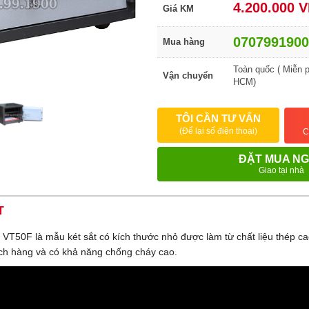
4.200.000 
Giá KM
0707991900
Mua hàng
Toàn quốc ( Miễn p
Vận chuyển
HCM)
TÔI CẦN TƯ VẤN
(Để lại số điện thoại)
C
ĐẶT MUA N
Giao tại nhà
T
p VT50F là mẫu két sắt có kích thước nhỏ được làm từ chất liệu thép ca
ch hàng và có khả năng chống cháy cao.